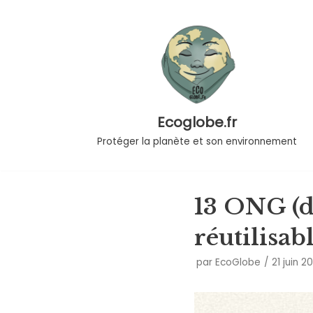
Aller
au
contenu
Ecoglobe.fr
Protéger la planète et son environnement
13 ONG (d
réutilisab
par
EcoGlobe
21 juin 2