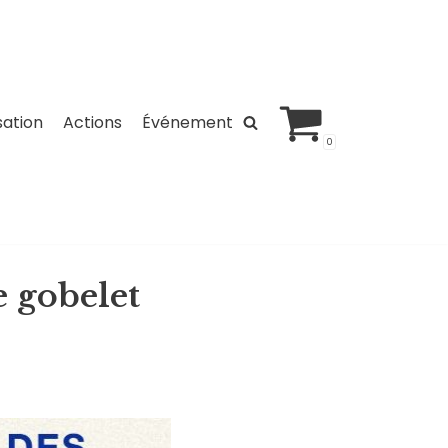
sation
Actions
Événement
0
e gobelet